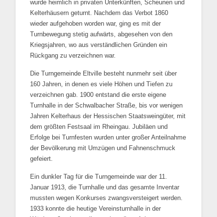
wurde heimlich in privaten Unterkünften, Scheunen und
Kelterhäusern geturnt. Nachdem das Verbot 1860
wieder aufgehoben worden war, ging es mit der
Turnbewegung stetig aufwärts, abgesehen von den
Kriegsjahren, wo aus verständlichen Gründen ein
Rückgang zu verzeichnen war.
Die Turngemeinde Eltville besteht nunmehr seit über
160 Jahren, in denen es viele Höhen und Tiefen zu
verzeichnen gab. 1900 entstand die erste eigene
Turnhalle in der Schwalbacher Straße, bis vor wenigen
Jahren Kelterhaus der Hessischen Staatsweingüter, mit
dem größten Festsaal im Rheingau. Jubiläen und
Erfolge bei Turnfesten wurden unter großer Anteilnahme
der Bevölkerung mit Umzügen und Fahnenschmuck
gefeiert.
Ein dunkler Tag für die Turngemeinde war der 11.
Januar 1913, die Turnhalle und das gesamte Inventar
mussten wegen Konkurses zwangsversteigert werden.
1933 konnte die heutige Vereinsturnhalle in der