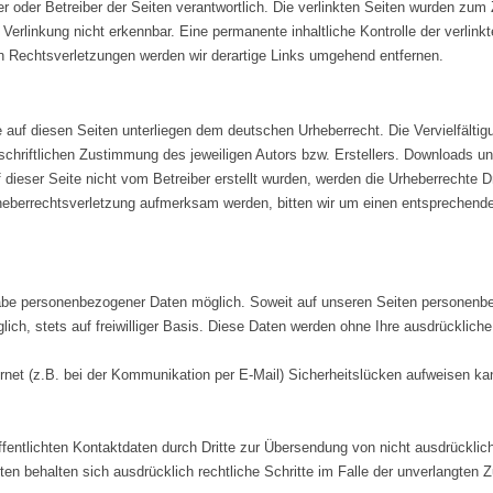
ieter oder Betreiber der Seiten verantwortlich. Die verlinkten Seiten wurden z
Verlinkung nicht erkennbar. Eine permanente inhaltliche Kontrolle der verlink
 Rechtsverletzungen werden wir derartige Links umgehend entfernen.
e auf diesen Seiten unterliegen dem deutschen Urheberrecht. Die Vervielfältig
hriftlichen Zustimmung des jeweiligen Autors bzw. Erstellers. Downloads und 
dieser Seite nicht vom Betreiber erstellt wurden, werden die Urheberrechte Dr
rheberrechtsverletzung aufmerksam werden, bitten wir um einen entsprechen
gabe personenbezogener Daten möglich. Soweit auf unseren Seiten personenbe
lich, stets auf freiwilliger Basis. Diese Daten werden ohne Ihre ausdrücklich
ernet (z.B. bei der Kommunikation per E-Mail) Sicherheitslücken aufweisen ka
ntlichten Kontaktdaten durch Dritte zur Übersendung von nicht ausdrücklich
eiten behalten sich ausdrücklich rechtliche Schritte im Falle der unverlangt